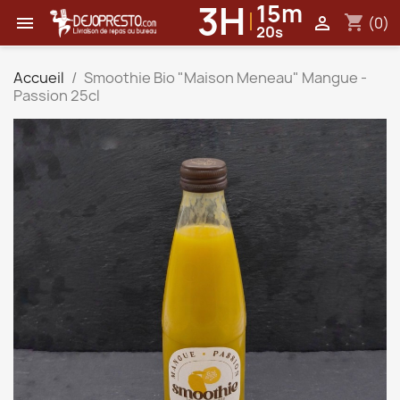
3
H
15
m
shopping_cart


(0)
20
s
Accueil
Smoothie Bio "Maison Meneau" Mangue -
Passion 25cl