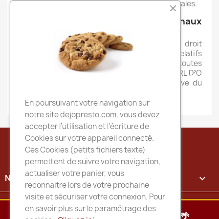
toutes les autres parties des Conditions Générales.
Article 14 : Loi applicable et tribunaux
compétents
Les Conditions Générales sont soumises au droit
français. Toutes contestations ou différends relatifs
aux présentes Conditions Générales et/ou à toutes
ventes faites ou prestations fournies par l'EURL D²O
au Client relèvent de la compétence exclusive du
Tribunal de Commerce de Bordeaux.
En poursuivant votre navigation sur
notre site dejopresto.com, vous devez
accepter l’utilisation et l'écriture de
Cookies sur votre appareil connecté.
Ces Cookies (petits fichiers texte)
permettent de suivre votre navigation,
actualiser votre panier, vous
NOTRE SOCIÉTÉ

reconnaitre lors de votre prochaine
visite et sécuriser votre connexion. Pour
MENU DU JOUR

en savoir plus sur le paramétrage des
🌴INFOS DEJO PERIODE ESTIVALE🌴