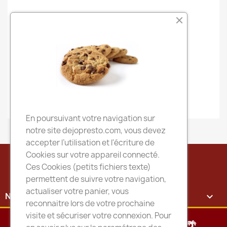
Mot de passe
CONNEXION
Mot de passe oublié ?
Pas de compte ? Créez-en un
En poursuivant votre navigation sur
notre site dejopresto.com, vous devez
accepter l’utilisation et l'écriture de
Cookies sur votre appareil connecté.
Ces Cookies (petits fichiers texte)
permettent de suivre votre navigation,
actualiser votre panier, vous
NOTRE SOCIÉTÉ

reconnaitre lors de votre prochaine
visite et sécuriser votre connexion. Pour
MENU DU JOUR

🌴INFOS DEJO PERIODE ESTIVALE🌴